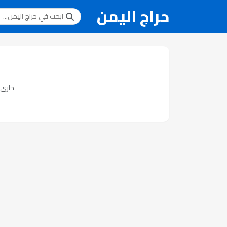
حراج اليمن
جاري ت