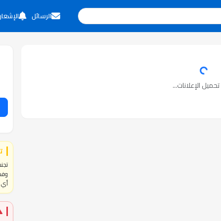
الرسائل
الإشعار
حميل الإعلانات...
ت
تجنب
وفحص
أي ا