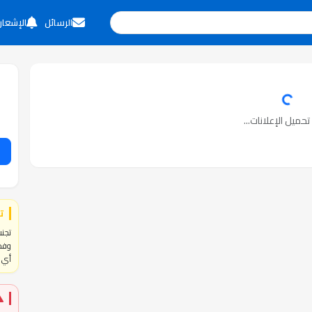
الرسائل
الإشعار
حميل الإعلانات...
ت
تجنب
وفحص
أي ا