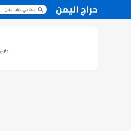
حراج اليمن
جاري ت