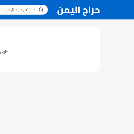
حراج اليمن
جاري ت