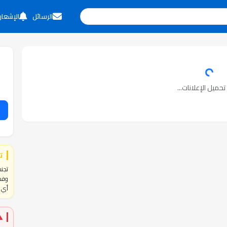
الرسائل
الإشعار
حميل الإعلانات...
ت
تجنب
وفحص
أي ا