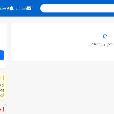
الرسائل
الإشعار
حميل الإعلانات...
ت
تجنب
وفحص
أي ا