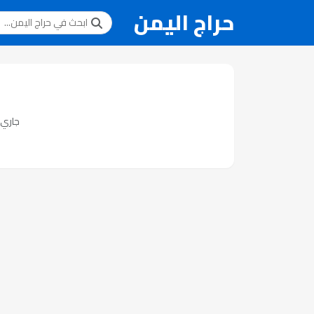
حراج اليمن
جاري ت