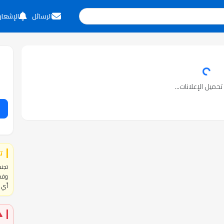
الرسائل
الإشعار
حميل الإعلانات...
ت
تجنب
وفحص
أي ا