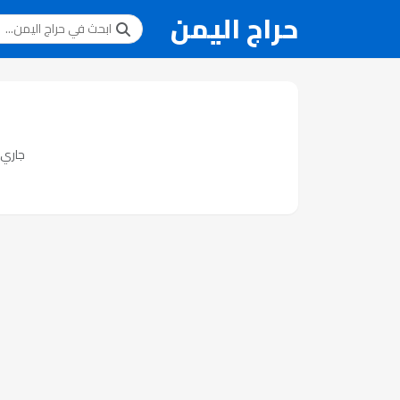
حراج اليمن
جاري ت