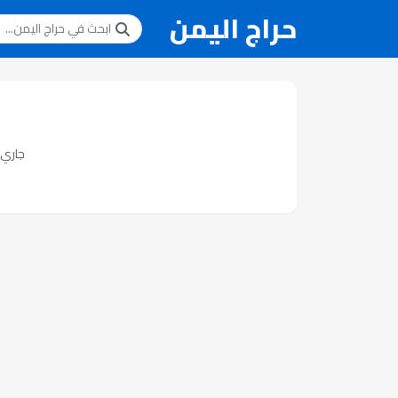
حراج اليمن
جاري ت