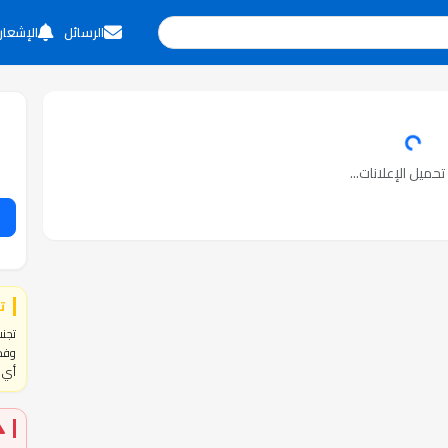
الرسائل
الإشعار
حميل الإعلانات...
ت
تجنب
وفحص
أي ا