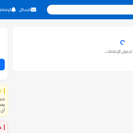
الرسائل
الإشعار
حميل الإعلانات...
ت
تجنب
وفحص
أي ا