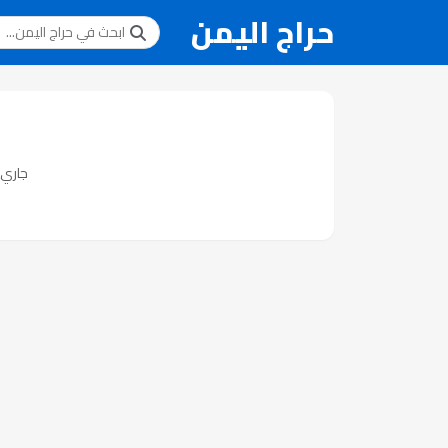
حراج اليمن
جاري ت