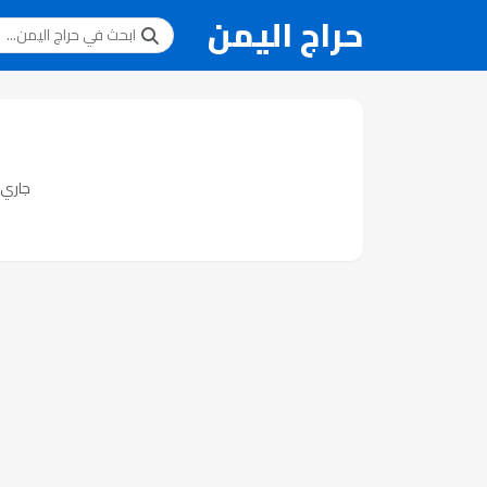
حراج اليمن
جاري ت