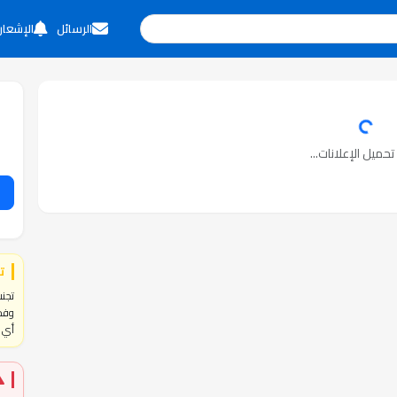
الرسائل
الإشعار
حميل الإعلانات...
ت
تجنب
وفحص
أي ا