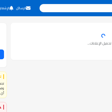
الرسائل
الإشعار
حميل الإعلانات...
ت
تجنب
وفحص
أي ا