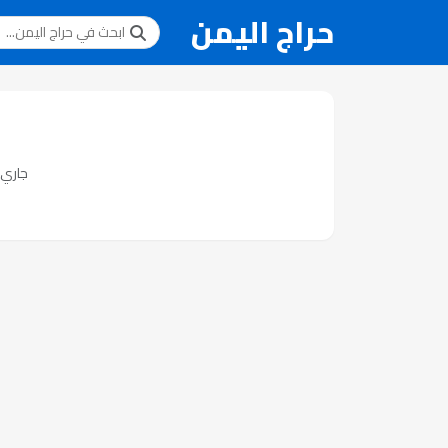
حراج اليمن
جاري ت