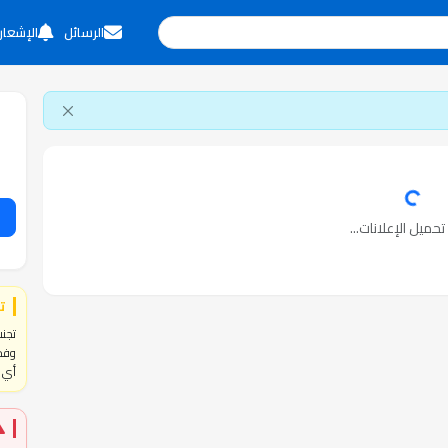
الرسائل
الإشعار
حميل الإعلانات...
ت
تجنب
وفحص
أي ا