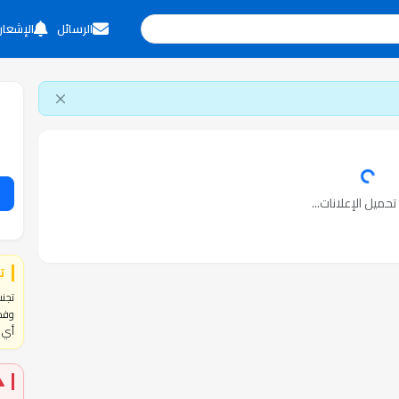
الرسائل
الإشعار
حميل الإعلانات...
ت
تجنب
وفحص
أي ا