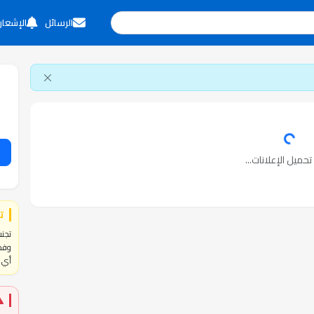
الرسائل
الإشعار
حميل الإعلانات...
ت
تجنب
وفحص
أي ا