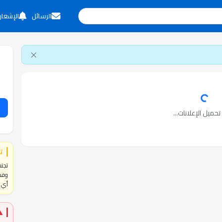
الرسائل
الإشعار
حميل الإعلانات...
ت
تجنب
وفحص
أي ا