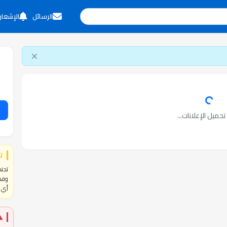
الرسائل
الإشعار
حميل الإعلانات...
ت
تجنب
وفحص
أي ا