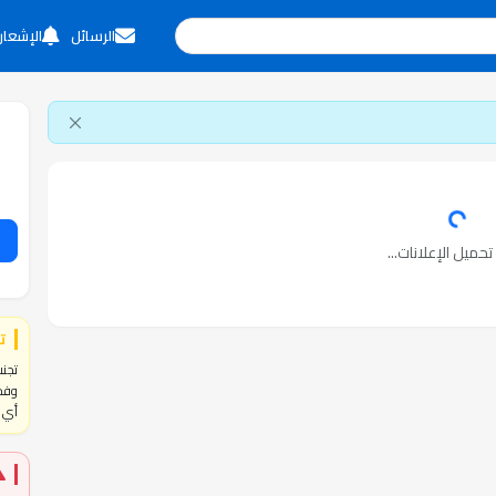
الرسائل
الإشعار
حميل الإعلانات...
ت
تجنب
وفحص
أي ا