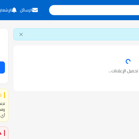
الرسائل
الإشعار
حميل الإعلانات...
ت
تجنب
وفحص
أي ا