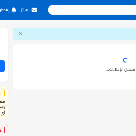
الرسائل
الإشعار
حميل الإعلانات...
ت
تجنب
وفحص
أي ا