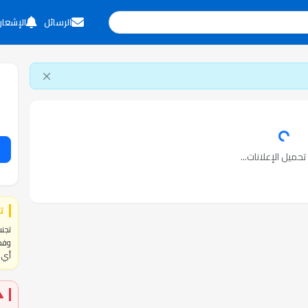
الرسائل
الإشعار
حميل الإعلانات...
ت
تجنب
وفحص
أي ا