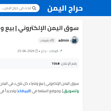
حراج اليمن
سوق اليمن الإلكتروني | بيع 
admin
لا تقييمات
📍
البيضاء
-
رداع
• 🕒
2026-06-25
رقم الإعلان:
#104
سوق اليمن الإلكتروني | بيع وشراء كل شيء في اليمن 
وتسويق
]، وموقع السلعة في (
البيضاء
) وتحديداً في