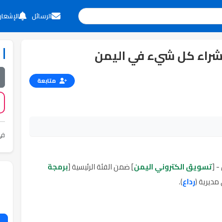
الرسائل
الإشعار
وشراء كل شيء في اليمن
متابعة
في
- [
تسويق الكتروني اليمن
] ضمن الفئة الرئيسية [
برمجة
 مديرية (
رداع
).